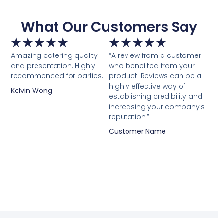
What Our Customers Say
★
★
★
★
★
★
★
★
★
★
Amazing catering quality
“A review from a customer
and presentation. Highly
who benefited from your
recommended for parties.
product. Reviews can be a
highly effective way of
Kelvin Wong
establishing credibility and
increasing your company's
reputation.”
Customer Name