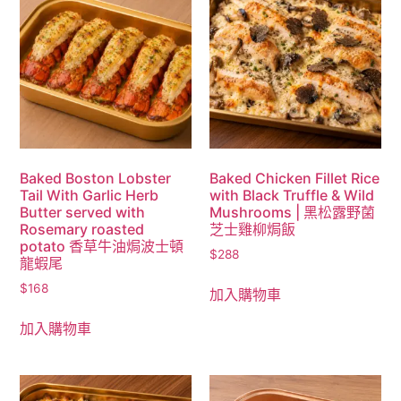
Baked Boston Lobster
Baked Chicken Fillet Rice
Tail With Garlic Herb
with Black Truffle & Wild
Butter served with
Mushrooms | 黑松露野菌
Rosemary roasted
芝士雞柳焗飯
potato 香草牛油焗波士頓
$
288
龍蝦尾
$
168
加入購物車
加入購物車