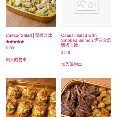
Caesar Salad | 凱撒沙律
Caesar Salad with
Smoked Salmon 煙三文魚
凱撒沙律
評分
$
188
5.00
$
248
滿分 5
加入購物車
加入購物車