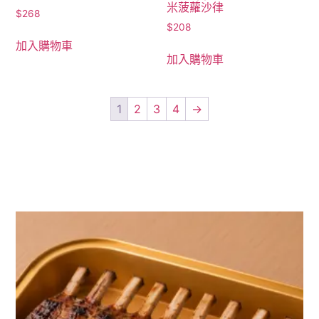
米菠蘿沙律
$
268
$
208
加入購物車
加入購物車
1
2
3
4
→