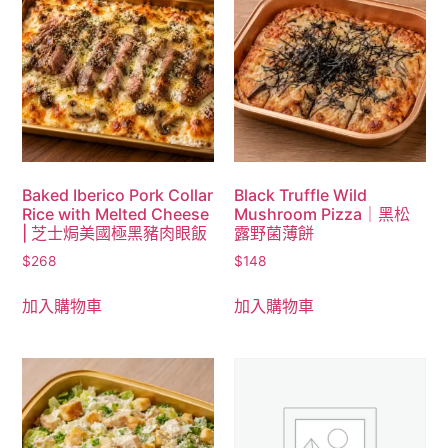
Baked Iberico Pork Collar
Black Truffle Wild
Rice with Melted Cheese
Mushroom Pizza｜黑松
| 芝士焗美國極黑豬肉眼飯
露野菌薄餅
$
268
$
148
加入購物車
加入購物車