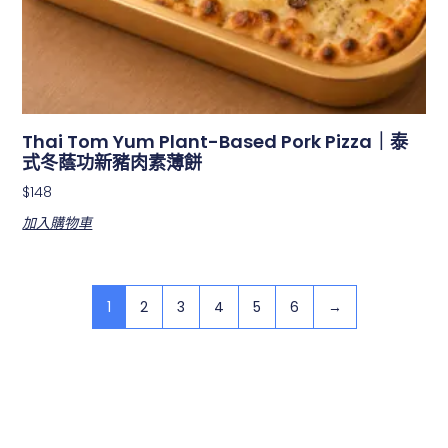
Thai Tom Yum Plant-Based Pork Pizza｜泰
式冬蔭功新豬肉素薄餅
$
148
加入購物車
1
2
3
4
5
6
→