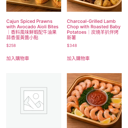
Cajun Spiced Prawns
Charcoal-Grilled Lamb
with Avocado Aioli Bites
Chop with Roasted Baby
｜香料風味鮮蝦配牛油果
Potatoes｜炭燒羊扒伴烤
蒜香蛋黃醬小點
新薯
$
258
$
348
加入購物車
加入購物車